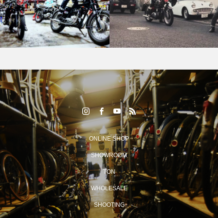
ONLINE SHOP
SHOWROOM
TON
WHOLESALE
SHOOTING