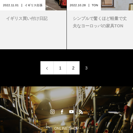
2022.11.01
イギリス出張
2022.10.28
TON
イギリス買い付け日記
シンプルで驚くほど軽量で丈
夫なヨーロッパの家具TON
1
2
3
ONLINE SHOP