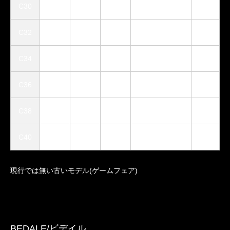
C30
48.3
78.7
72.5
Women’s S
〇
C32
50.8
80.0
72.5
XS
〇
C34
53.6
81.1
76.2
S
〇
C36
56.1
82.6
76.2
S～M
〇
C38
58.6
83.8
76.2
M～L
〇
C40
63.6
86.4
76.2
L
〇
現行では無い古いモデル(ゲームフェア)
BEDALE/ビデイル