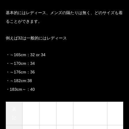
基本的にはレディース、メンズの隔たりは無く、どのサイズも着
ることができます。
例えば32は一般的にはレディース
・～165cm：32 or 34
・～170cm：34
・～176cm：36
・～182cm:38
・183cm～：40
表
身幅
裄丈
着丈
日本サイズ目
在
記
安
庫